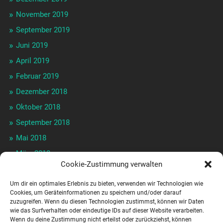
November 2019
September 2019
Juni 2019
April 2019
Februar 2019
Dezember 2018
Oktober 2018
September 2018
Mai 2018
März 2018
Cookie-Zustimmung verwalten
Januar 2018
Dezember 2017
Um dir ein optimales Erlebnis zu bieten, verwenden wir Technologien wie
Cookies, um Geräteinformationen zu speichern und/oder darauf
November 2017
zuzugreifen. Wenn du diesen Technologien zustimmst, können wir Daten
wie das Surfverhalten oder eindeutige IDs auf dieser Website verarbeiten.
September 2017
Wenn du deine Zustimmung nicht erteilst oder zurückziehst, können