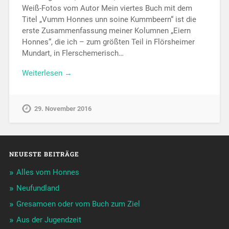
Weiß-Fotos vom Autor Mein viertes Buch mit dem
Titel „Vumm Honnes unn soine Kummbeern“ ist die
erste Zusammenfassung meiner Kolumnen „Eiern
Honnes“, die ich – zum größten Teil in Flörsheimer
Mundart, in Flerschemerisch…
Weiterlesen →
29. November 2016
NEUESTE BEITRÄGE
Alles vom Honnes
Neufundland
Gresamoen oder vom Buch zum Ziel
Aus der Jugendzeit