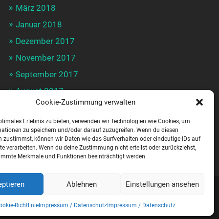
März 2018
Januar 2018
Dezember 2017
November 2017
September 2017
August 2017
Cookie-Zustimmung verwalten
Februar 2017
ptimales Erlebnis zu bieten, verwenden wir Technologien wie Cookies, um
Dezember 2016
mationen zu speichern und/oder darauf zuzugreifen. Wenn du diesen
 zustimmst, können wir Daten wie das Surfverhalten oder eindeutige IDs auf
November 2016
te verarbeiten. Wenn du deine Zustimmung nicht erteilst oder zurückziehst,
immte Merkmale und Funktionen beeinträchtigt werden.
ptieren
Ablehnen
Einstellungen ansehen
HEME ERSTELLT VON
ANDERS NORÉN
—
NACH OBEN ↑
ookie-Richtlinie
Impressum / Datenschutz
Impressum / Datenschutz