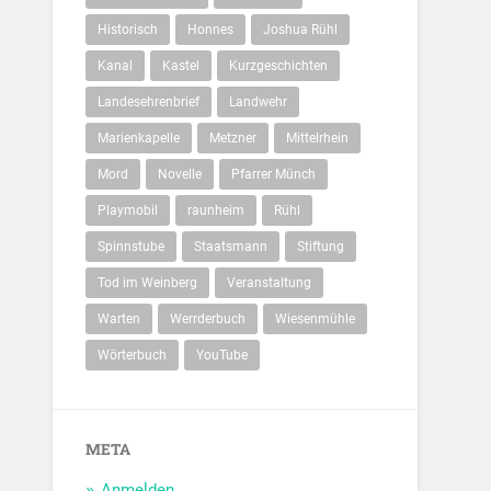
Historisch
Honnes
Joshua Rühl
Kanal
Kastel
Kurzgeschichten
Landesehrenbrief
Landwehr
Marienkapelle
Metzner
Mittelrhein
Mord
Novelle
Pfarrer Münch
Playmobil
raunheim
Rühl
Spinnstube
Staatsmann
Stiftung
Tod im Weinberg
Veranstaltung
Warten
Werrderbuch
Wiesenmühle
Wörterbuch
YouTube
META
Anmelden